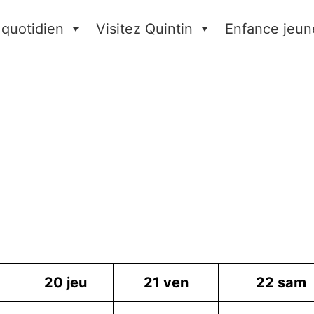
 quotidien
Visitez Quintin
Enfance jeun
20
jeu
21
ven
22
sam