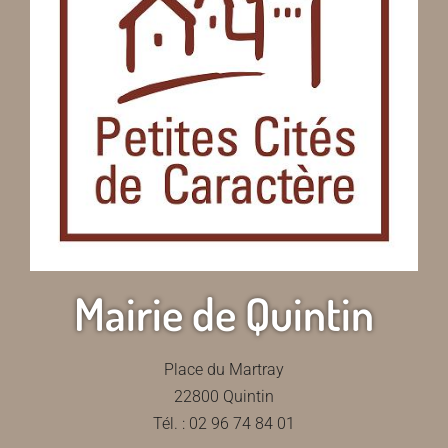
Mairie de Quintin
Place du Martray
22800 Quintin
Tél. : 02 96 74 84 01