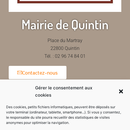
Mairie de Quintin
Place du Martray
22800 Quintin
Tél. : 02 96 74 84 01
Contactez-nous
Gérer le consentement aux
cookies
Horaires d'ouverture de la mairie
Des cookies, petits fichiers informatiques, peuvent être déposés sur
votre terminal (ordinateur, tablette, smartphone...). Si vous y consentez,
le responsable du site pourra recueillir des statistiques de visites
anonymes pour optimiser la navigation.