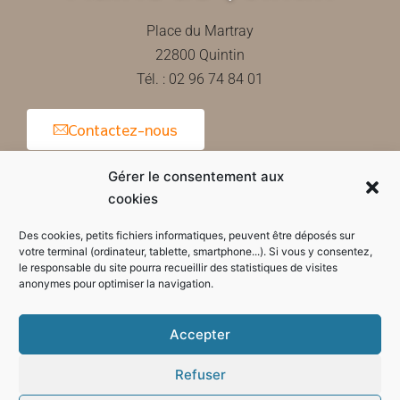
Place du Martray
22800 Quintin
Tél. : 02 96 74 84 01
Contactez-nous
Gérer le consentement aux
cookies
Horaires d'ouverture de la mairie
Des cookies, petits fichiers informatiques, peuvent être déposés sur
votre terminal (ordinateur, tablette, smartphone...). Si vous y consentez,
le responsable du site pourra recueillir des statistiques de visites
anonymes pour optimiser la navigation.
Accepter
Refuser