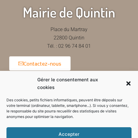
Mairie de Quintin
Place du Martray
22800 Quintin
Tél. : 02 96 74 84 01
Contactez-nous
Gérer le consentement aux
cookies
Horaires d'ouverture de la mairie
Des cookies, petits fichiers informatiques, peuvent être déposés sur
votre terminal (ordinateur, tablette, smartphone...). Si vous y consentez,
le responsable du site pourra recueillir des statistiques de visites
anonymes pour optimiser la navigation.
Accepter