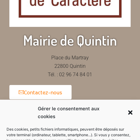
Mairie de Quintin
Place du Martray
22800 Quintin
Tél. : 02 96 74 84 01
Contactez-nous
Gérer le consentement aux
cookies
Horaires d'ouverture de la mairie
Des cookies, petits fichiers informatiques, peuvent être déposés sur
votre terminal (ordinateur, tablette, smartphone...). Si vous y consentez,