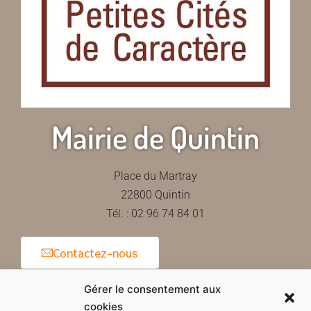
Mairie de Quintin
Place du Martray
22800 Quintin
Tél. : 02 96 74 84 01
Contactez-nous
Gérer le consentement aux
cookies