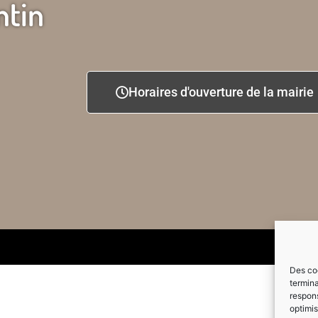
ntin
Horaires d'ouverture de la mairie
Des coo
termina
respons
optimis