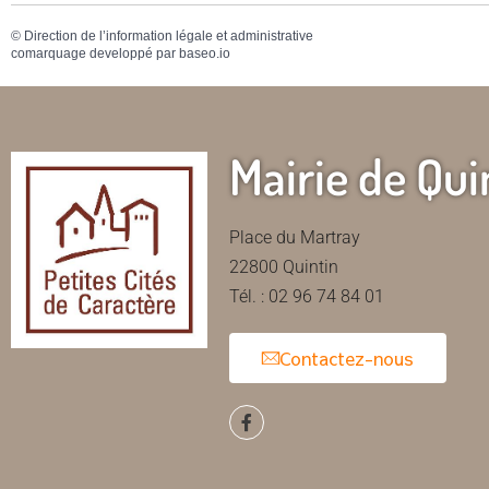
©
Direction de l’information légale et administrative
comarquage developpé par
baseo.io
Mairie de Qui
Place du Martray
22800 Quintin
Tél. : 02 96 74 84 01
Contactez-nous