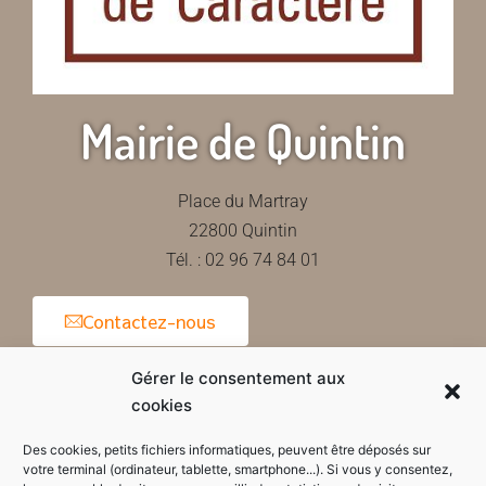
Mairie de Quintin
Place du Martray
22800 Quintin
Tél. : 02 96 74 84 01
Contactez-nous
Gérer le consentement aux
cookies
Horaires d'ouverture de la mairie
Des cookies, petits fichiers informatiques, peuvent être déposés sur
votre terminal (ordinateur, tablette, smartphone...). Si vous y consentez,