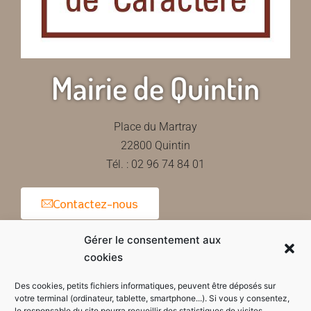
Mairie de Quintin
Place du Martray
22800 Quintin
Tél. : 02 96 74 84 01
Contactez-nous
Gérer le consentement aux
cookies
Horaires d'ouverture de la mairie
Des cookies, petits fichiers informatiques, peuvent être déposés sur
votre terminal (ordinateur, tablette, smartphone...). Si vous y consentez,
le responsable du site pourra recueillir des statistiques de visites