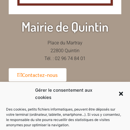
Mairie de Quintin
Place du Martray
22800 Quintin
Tél. : 02 96 74 84 01
Contactez-nous
Gérer le consentement aux
cookies
Horaires d'ouverture de la mairie
Des cookies, petits fichiers informatiques, peuvent être déposés sur
votre terminal (ordinateur, tablette, smartphone...). Si vous y consentez,
le responsable du site pourra recueillir des statistiques de visites
anonymes pour optimiser la navigation.