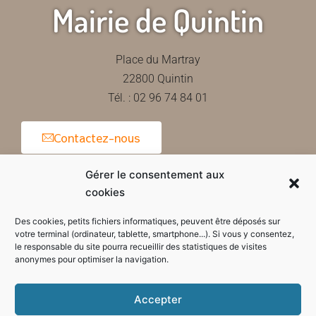
Mairie de Quintin
Place du Martray
22800 Quintin
Tél. : 02 96 74 84 01
Contactez-nous
Gérer le consentement aux
cookies
Horaires d'ouverture de la mairie
Des cookies, petits fichiers informatiques, peuvent être déposés sur
votre terminal (ordinateur, tablette, smartphone...). Si vous y consentez,
le responsable du site pourra recueillir des statistiques de visites
anonymes pour optimiser la navigation.
Accepter