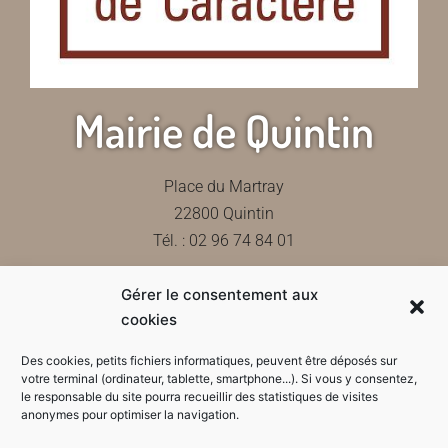
Mairie de Quintin
Place du Martray
22800 Quintin
Tél. : 02 96 74 84 01
Gérer le consentement aux
Contactez-nous
cookies
Des cookies, petits fichiers informatiques, peuvent être déposés sur
votre terminal (ordinateur, tablette, smartphone...). Si vous y consentez,
le responsable du site pourra recueillir des statistiques de visites
Horaires d'ouverture de la mairie
anonymes pour optimiser la navigation.