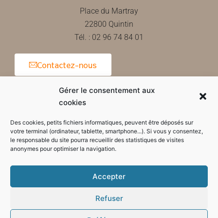
Place du Martray
22800 Quintin
Tél. : 02 96 74 84 01
Contactez-nous
Gérer le consentement aux
cookies
Horaires d'ouverture de la mairie
Des cookies, petits fichiers informatiques, peuvent être déposés sur
votre terminal (ordinateur, tablette, smartphone...). Si vous y consentez,
le responsable du site pourra recueillir des statistiques de visites
anonymes pour optimiser la navigation.
Accepter
Refuser