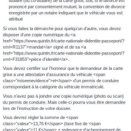
titulaire (ou co-titulaire) de la carte grise, soit, si le divorce est
prononcé par consentement mutuel, la convention de divorce
enregistrée par un notaire indiquant que le véhicule vous est
attribué
Si vous faites la démarche pour quelqu'un d'autre, vous devez
disposer d'une copie numérique du <a
href="https://www.quintin.fr/carte-nationale-didentite-passeport/?
xml=R1137">mandat</a> signé et de sa <a
href="https://www.quintin.fr/carte-nationale-didentite-passeport/?
xml=F31853">pièce d'identité</a>.
Vous devez certifier sur l'honneur que le demandeur de la carte
grise a une attestation d'assurance du véhicule <span
class="miseenevidence">et</span> d'un permis de conduire
correspondant à la catégorie du véhicule immatriculé.
Vous n'avez pas à joindre une copie numérique (photo ou scan)
du permis de conduire. Mais celle-ci pourra vous être demandée
lors de l'instruction de votre dossier.
Vous devrez régler la somme de <span
class="valeur">13,76 €</span> (taxe fixe de <span
class="valeur">11 €</span> + redevance d'acheminement de