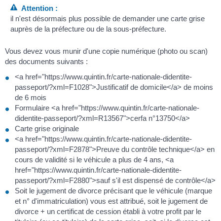
Attention :
il n'est désormais plus possible de demander une carte grise
auprès de la préfecture ou de la sous-préfecture.
Vous devez vous munir d'une copie numérique (photo ou scan)
des documents suivants :
<a href="https://www.quintin.fr/carte-nationale-didentite-
passeport/?xml=F1028">Justificatif de domicile</a> de moins
de 6 mois
Formulaire <a href="https://www.quintin.fr/carte-nationale-
didentite-passeport/?xml=R13567">cerfa n°13750</a>
Carte grise originale
<a href="https://www.quintin.fr/carte-nationale-didentite-
passeport/?xml=F2878">Preuve du contrôle technique</a> en
cours de validité si le véhicule a plus de 4 ans, <a
href="https://www.quintin.fr/carte-nationale-didentite-
passeport/?xml=F2880">sauf s'il est dispensé de contrôle</a>
Soit le jugement de divorce précisant que le véhicule (marque
et n° d'immatriculation) vous est attribué, soit le jugement de
divorce + un certificat de cession établi à votre profit par le