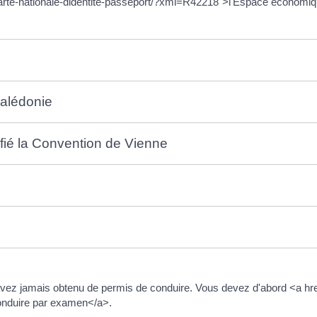
/carte-nationale-didentite-passeport/?xml=R42218">l'Espace économ
alédonie
fié la Convention de Vienne
ez jamais obtenu de permis de conduire. Vous devez d'abord <a href=
conduire par examen</a>.