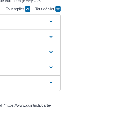
ique européen (EEE)</a>.
Tout replier
Tout déplier
"https://www.quintin.fr/carte-