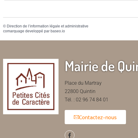
©
Direction de l’information légale et administrative
comarquage developpé par
baseo.io
Mairie de Qui
Place du Martray
22800 Quintin
Tél. : 02 96 74 84 01
Contactez-nous