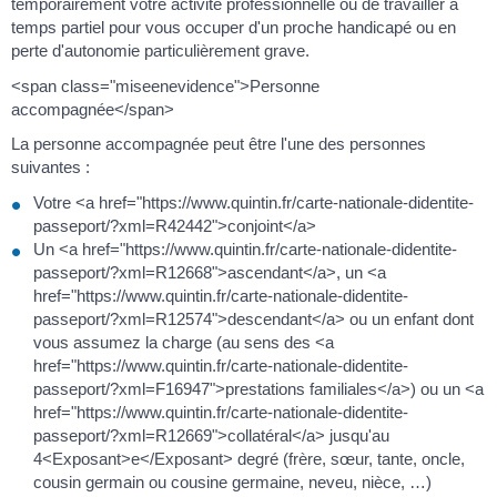
temporairement votre activité professionnelle ou de travailler à
temps partiel pour vous occuper d'un proche handicapé ou en
perte d'autonomie particulièrement grave.
<span class="miseenevidence">Personne
accompagnée</span>
La personne accompagnée peut être l'une des personnes
suivantes :
Votre <a href="https://www.quintin.fr/carte-nationale-didentite-
passeport/?xml=R42442">conjoint</a>
Un <a href="https://www.quintin.fr/carte-nationale-didentite-
passeport/?xml=R12668">ascendant</a>, un <a
href="https://www.quintin.fr/carte-nationale-didentite-
passeport/?xml=R12574">descendant</a> ou un enfant dont
vous assumez la charge (au sens des <a
href="https://www.quintin.fr/carte-nationale-didentite-
passeport/?xml=F16947">prestations familiales</a>) ou un <a
href="https://www.quintin.fr/carte-nationale-didentite-
passeport/?xml=R12669">collatéral</a> jusqu'au
4<Exposant>e</Exposant> degré (frère, sœur, tante, oncle,
cousin germain ou cousine germaine, neveu, nièce, …)