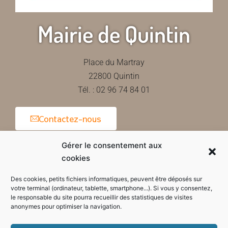
Mairie de Quintin
Place du Martray
22800 Quintin
Tél. : 02 96 74 84 01
Contactez-nous
Gérer le consentement aux
cookies
Horaires d'ouverture de la mairie
Des cookies, petits fichiers informatiques, peuvent être déposés sur
votre terminal (ordinateur, tablette, smartphone...). Si vous y consentez,
le responsable du site pourra recueillir des statistiques de visites
anonymes pour optimiser la navigation.