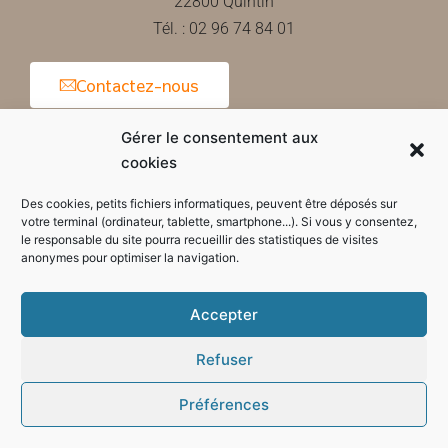
22800 Quintin
Tél. : 02 96 74 84 01
Contactez-nous
Gérer le consentement aux
cookies
Horaires d'ouverture de la mairie
Des cookies, petits fichiers informatiques, peuvent être déposés sur
votre terminal (ordinateur, tablette, smartphone...). Si vous y consentez,
le responsable du site pourra recueillir des statistiques de visites
anonymes pour optimiser la navigation.
Accepter
Refuser
Préférences
Mode sombre :