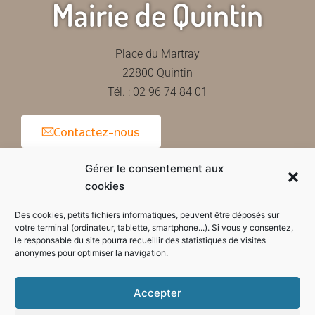
Mairie de Quintin
Place du Martray
22800 Quintin
Tél. : 02 96 74 84 01
Contactez-nous
Gérer le consentement aux
cookies
Horaires d'ouverture de la mairie
Des cookies, petits fichiers informatiques, peuvent être déposés sur
votre terminal (ordinateur, tablette, smartphone...). Si vous y consentez,
le responsable du site pourra recueillir des statistiques de visites
anonymes pour optimiser la navigation.
Accepter