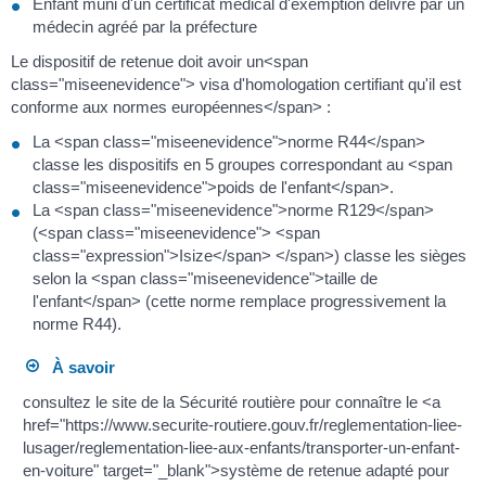
Enfant muni d'un certificat médical d'exemption délivré par un
médecin agréé par la préfecture
Le dispositif de retenue doit avoir un<span
class="miseenevidence"> visa d'homologation certifiant qu'il est
conforme aux normes européennes</span> :
La <span class="miseenevidence">norme R44</span>
classe les dispositifs en 5 groupes correspondant au <span
class="miseenevidence">poids de l'enfant</span>.
La <span class="miseenevidence">norme R129</span>
(<span class="miseenevidence"> <span
class="expression">Isize</span> </span>) classe les sièges
selon la <span class="miseenevidence">taille de
l'enfant</span> (cette norme remplace progressivement la
norme R44).
À savoir
consultez le site de la Sécurité routière pour connaître le <a
href="https://www.securite-routiere.gouv.fr/reglementation-liee-
lusager/reglementation-liee-aux-enfants/transporter-un-enfant-
en-voiture" target="_blank">système de retenue adapté pour