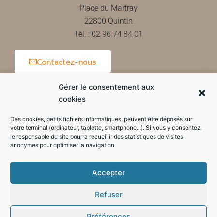
Place du Martray
22800 Quintin
Tél. : 02 96 74 84 01
Contactez-nous
Gérer le consentement aux
cookies
Horaires d'ouverture de la mairie
Des cookies, petits fichiers informatiques, peuvent être déposés sur
votre terminal (ordinateur, tablette, smartphone...). Si vous y consentez,
le responsable du site pourra recueillir des statistiques de visites
anonymes pour optimiser la navigation.
Accepter
Refuser
Préférences