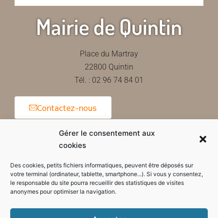
Mairie de Quintin
Place du Martray
22800 Quintin
Tél. : 02 96 74 84 01
Contactez-nous
Gérer le consentement aux
cookies
Horaires d'ouverture de la mairie
Des cookies, petits fichiers informatiques, peuvent être déposés sur
votre terminal (ordinateur, tablette, smartphone...). Si vous y consentez,
le responsable du site pourra recueillir des statistiques de visites
anonymes pour optimiser la navigation.