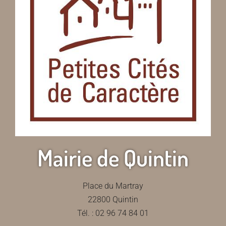
Mairie de Quintin
Place du Martray
22800 Quintin
Tél. : 02 96 74 84 01