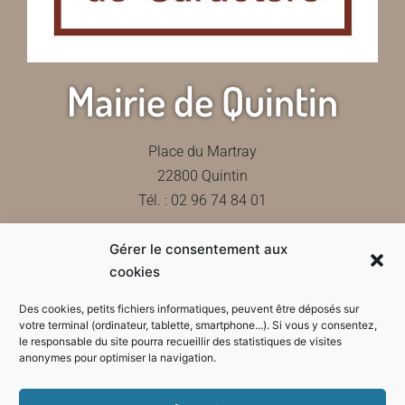
Mairie de Quintin
Place du Martray
22800 Quintin
Tél. : 02 96 74 84 01
Gérer le consentement aux
Contactez-nous
cookies
Des cookies, petits fichiers informatiques, peuvent être déposés sur
votre terminal (ordinateur, tablette, smartphone...). Si vous y consentez,
le responsable du site pourra recueillir des statistiques de visites
Horaires d'ouverture de la mairie
anonymes pour optimiser la navigation.