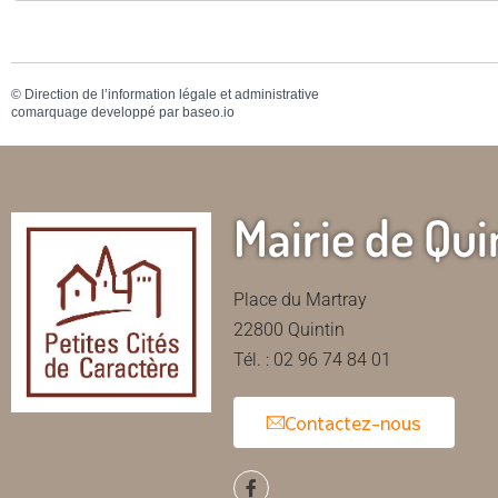
©
Direction de l’information légale et administrative
comarquage developpé par
baseo.io
Mairie de Qui
Place du Martray
22800 Quintin
Tél. : 02 96 74 84 01
Contactez-nous