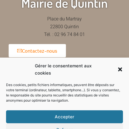
Mairie de Quintin
Place du Martray
22800 Quintin
Tél. : 02 96 74 84 01
Contactez-nous
Gérer le consentement aux
cookies
Horaires d'ouverture de la mairie
Des cookies, petits fichiers informatiques, peuvent être déposés sur
votre terminal (ordinateur, tablette, smartphone...). Si vous y consentez,
le responsable du site pourra recueillir des statistiques de visites
anonymes pour optimiser la navigation.
Accepter