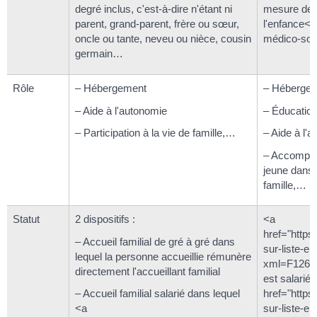
degré inclus, c'est-à-dire n'étant ni
mesure de p
parent, grand-parent, frère ou sœur,
l'enfance</
oncle ou tante, neveu ou nièce, cousin
médico-soci
germain…
Rôle
– Hébergement
– Héberge
– Aide à l'autonomie
– Éducatio
– Participation à la vie de famille,…
– Aide à l'
– Accompag
jeune dans 
famille,…
Statut
2 dispositifs :
<a
href="https:
– Accueil familial de gré à gré dans
sur-liste-el
lequel la personne accueillie rémunère
xml=F1260">
directement l'accueillant familial
est salarié 
– Accueil familial salarié dans lequel
href="https:
<a
sur-liste-el