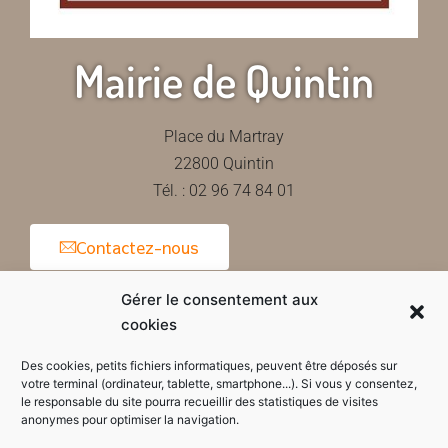
Mairie de Quintin
Place du Martray
22800 Quintin
Tél. : 02 96 74 84 01
Contactez-nous
Gérer le consentement aux
cookies
Horaires d'ouverture de la mairie
Des cookies, petits fichiers informatiques, peuvent être déposés sur
votre terminal (ordinateur, tablette, smartphone...). Si vous y consentez,
le responsable du site pourra recueillir des statistiques de visites
anonymes pour optimiser la navigation.