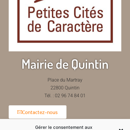
Mairie de Quintin
Place du Martray
22800 Quintin
Tél. : 02 96 74 84 01
Contactez-nous
Gérer le consentement aux