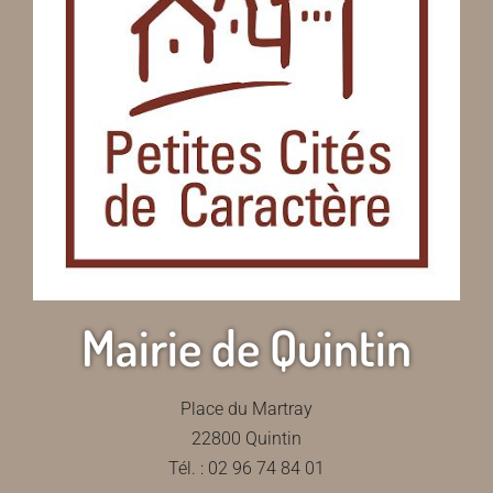
Mairie de Quintin
Place du Martray
22800 Quintin
Tél. : 02 96 74 84 01