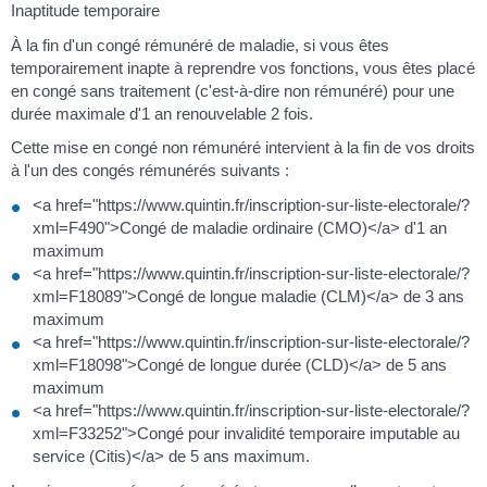
Inaptitude temporaire
À la fin d'un congé rémunéré de maladie, si vous êtes
temporairement inapte à reprendre vos fonctions, vous êtes placé
en congé sans traitement (c'est-à-dire non rémunéré) pour une
durée maximale d'1 an renouvelable 2 fois.
Cette mise en congé non rémunéré intervient à la fin de vos droits
à l'un des congés rémunérés suivants :
<a href="https://www.quintin.fr/inscription-sur-liste-electorale/?
xml=F490">Congé de maladie ordinaire (CMO)</a> d'1 an
maximum
<a href="https://www.quintin.fr/inscription-sur-liste-electorale/?
xml=F18089">Congé de longue maladie (CLM)</a> de 3 ans
maximum
<a href="https://www.quintin.fr/inscription-sur-liste-electorale/?
xml=F18098">Congé de longue durée (CLD)</a> de 5 ans
maximum
<a href="https://www.quintin.fr/inscription-sur-liste-electorale/?
xml=F33252">Congé pour invalidité temporaire imputable au
service (Citis)</a> de 5 ans maximum.