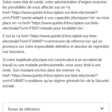
Selon votre état de santé, votre administration d'origine examine
les possibilités de vous affecter sur un <a
href="https://www.quintin.fr/inscription-sur-liste-electorale/?
xml=F549">poste adapté à vos capacités physiques</a> ou vous
place en <a href="https://www.quintin.fr/inscription-sur-liste-
electorale/?xml=F550">retraite pour invalidité</a>.
C'est la <a href="https://www.quintin.fr/inscription-sur-liste-
electorale/?xml=F34669">commission de réforme</a> qui se
prononce sur votre impossibilité définitive et absolue de reprendre
vos fonctions.
Si votre inaptitude physique est consécutive à un accident de
travail ou une maladie professionnelle, vous avez droit à une
rente. Son montant est fixé dans les mêmes <a
href="https://www.quintin.fr/inscription-sur-liste-electorale/?
xml=F14840">conditions qu'au régime général</a> de la Sécurité
sociale.
Textes de référence