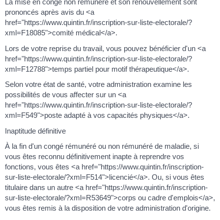
La mise en congé non rémunéré et son renouvellement sont
prononcés après avis du <a
href="https://www.quintin.fr/inscription-sur-liste-electorale/?
xml=F18085">comité médical</a>.
Lors de votre reprise du travail, vous pouvez bénéficier d'un <a
href="https://www.quintin.fr/inscription-sur-liste-electorale/?
xml=F12788">temps partiel pour motif thérapeutique</a>.
Selon votre état de santé, votre administration examine les
possibilités de vous affecter sur un <a
href="https://www.quintin.fr/inscription-sur-liste-electorale/?
xml=F549">poste adapté à vos capacités physiques</a>.
Inaptitude définitive
À la fin d'un congé rémunéré ou non rémunéré de maladie, si
vous êtes reconnu définitivement inapte à reprendre vos
fonctions, vous êtes <a href="https://www.quintin.fr/inscription-
sur-liste-electorale/?xml=F514">licencié</a>. Ou, si vous êtes
titulaire dans un autre <a href="https://www.quintin.fr/inscription-
sur-liste-electorale/?xml=R53649">corps ou cadre d'emplois</a>,
vous êtes remis à la disposition de votre administration d'origine.