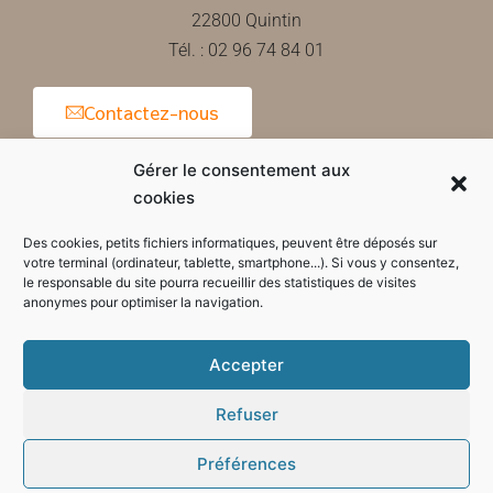
22800 Quintin
Tél. : 02 96 74 84 01
Contactez-nous
Gérer le consentement aux
cookies
Horaires d'ouverture de la mairie
Des cookies, petits fichiers informatiques, peuvent être déposés sur
votre terminal (ordinateur, tablette, smartphone...). Si vous y consentez,
le responsable du site pourra recueillir des statistiques de visites
anonymes pour optimiser la navigation.
Accepter
Refuser
Préférences
Mode sombre :