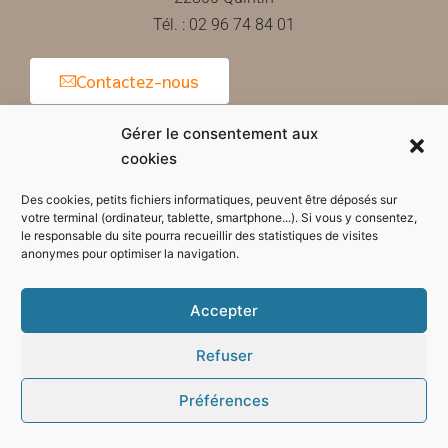
Tél. : 02 96 74 84 01
Contactez-nous
Gérer le consentement aux
cookies
Horaires d'ouverture de la mairie
Des cookies, petits fichiers informatiques, peuvent être déposés sur
votre terminal (ordinateur, tablette, smartphone...). Si vous y consentez,
le responsable du site pourra recueillir des statistiques de visites
anonymes pour optimiser la navigation.
Accepter
Refuser
Préférences
Mode sombre :