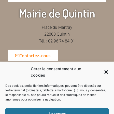
Mairie de Quintin
Place du Martray
22800 Quintin
Tél. : 02 96 74 84 01
Contactez-nous
Gérer le consentement aux
cookies
Horaires d'ouverture de la mairie
Des cookies, petits fichiers informatiques, peuvent être déposés sur
votre terminal (ordinateur, tablette, smartphone...). Si vous y consentez,
le responsable du site pourra recueillir des statistiques de visites
anonymes pour optimiser la navigation.
Accepter