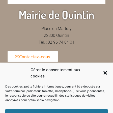
Mairie de Quintin
Place du Martray
22800 Quintin
Tél. : 02 96 74 84 01
Contactez-nous
Gérer le consentement aux
cookies
Horaires d'ouverture de la mairie
Des cookies, petits fichiers informatiques, peuvent être déposés sur
votre terminal (ordinateur, tablette, smartphone...). Si vous y consentez,
le responsable du site pourra recueillir des statistiques de visites
anonymes pour optimiser la navigation.