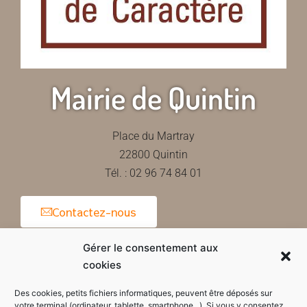
Mairie de Quintin
Place du Martray
22800 Quintin
Tél. : 02 96 74 84 01
Contactez-nous
Gérer le consentement aux
cookies
Horaires d'ouverture de la mairie
Des cookies, petits fichiers informatiques, peuvent être déposés sur
votre terminal (ordinateur, tablette, smartphone...). Si vous y consentez,