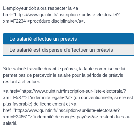
L'employeur doit alors respecter la <a
href="https://www.quintin.fr/inscription-sur-liste-electorale/?
xml=F2234">procédure disciplinaire</a>.
Le salarié effectue un préavis
Le salarié est dispensé d'effectuer un préavis
Si le salarié travaille durant le préavis, la faute commise ne lui
permet pas de percevoir le salaire pour la période de préavis
restant à effectuer.
<a href="https://www.quintin.fr/inscription-sur-liste-electorale/?
xml=F987">L'indemnité légale</a> (ou conventionnelle, si elle est
plus favorable) de licenciement et <a
href="https://www.quintin.fr/inscription-sur-liste-electorale/?
xml=F24661">l'indemnité de congés payés</a> restent dues au
salarié.