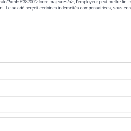
ctorale/?xml=R38200">force majeure</a>, l'employeur peut mettre fin i
t. Le salarié perçoit certaines indemnités compensatrices, sous cond