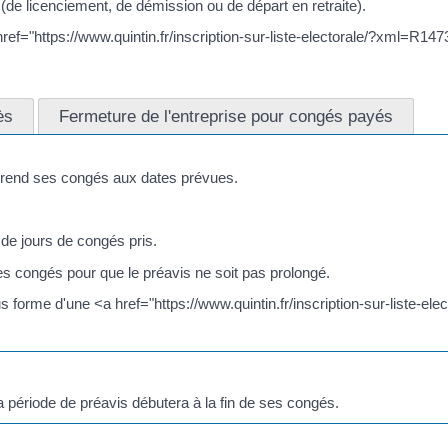
de licenciement, de démission ou de départ en retraite).
ef="https://www.quintin.fr/inscription-sur-liste-electorale/?xml=R1473
ès
Fermeture de l'entreprise pour congés payés
é prend ses congés aux dates prévues.
de jours de congés pris.
 ces congés pour que le préavis ne soit pas prolongé.
s forme d'une <a href="https://www.quintin.fr/inscription-sur-liste-e
la période de préavis débutera à la fin de ses congés.