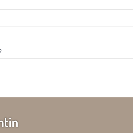
?
ntin