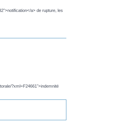
2">notification</a> de rupture, les
lectorale/?xml=F24661">indemnité