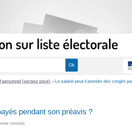
on sur liste électorale
f personnel (secteur privé)
Le salarié peut-il prendre des congés p
>
 payés pendant son préavis ?
emier ministre)