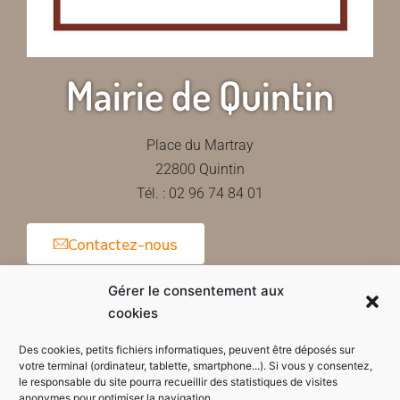
Mairie de Quintin
Place du Martray
22800 Quintin
Tél. : 02 96 74 84 01
Contactez-nous
Gérer le consentement aux
cookies
Horaires d'ouverture de la mairie
Des cookies, petits fichiers informatiques, peuvent être déposés sur
votre terminal (ordinateur, tablette, smartphone...). Si vous y consentez,
le responsable du site pourra recueillir des statistiques de visites
anonymes pour optimiser la navigation.