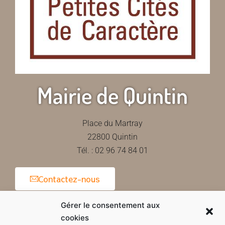
Mairie de Quintin
Place du Martray
22800 Quintin
Tél. : 02 96 74 84 01
Contactez-nous
Gérer le consentement aux
cookies