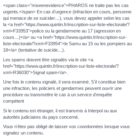
<span class="miseenevidence">PHAROS ne traite pas les cas
urgents.</span> En cas d'urgence (infraction en cours, personne
qui menace de se suicider…), vous devez appeler selon les cas
la <a href="https://www.quintin.fr/inscription-sur-liste-electorale/?
xml=F33953">police ou la gendarmerie au 17 (agression en
cours…)</a> ou <a href="https://www.quintin.fr/inscription-sur-
liste-electorale/?xml=F33954">le Samu au 15 ou les pompiers au
18</a> (tentative de suicide…).
Les spams doivent être signalés via le site <a
href="https://www.quintin.fr/inscription-sur-liste-electorale/?
xml=R36030">Signal spam</a>.
Une fois le contenu signalé, il sera examiné. S'il constitue bien
une infraction, les policiers et gendarmes peuvent ouvrir une
procédure ou transmettre le cas à un service d'enquête
compétent
Si le contenu est étranger, il est transmis à Interpol ou aux
autorités judiciaires du pays concerné.
Vous n'êtes pas obligé de laisser vos coordonnées lorsque vous
signalez un contenu.