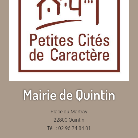
Mairie de Quintin
Place du Martray
22800 Quintin
Tél. : 02 96 74 84 01