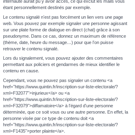
internaute aurait pu y avoir accès, ce qui exclut les mails vous
étant personnellement destinés par exemple.
Le contenu signalé n'est pas forcément un lien vers une page
web. Vous pouvez par exemple signaler une personne agissant
sur une plate forme de dialogue en direct (chat) grâce à son
pseudonyme. Dans ce cas, donnez un maximum de référence
(thème, date, heure du message…) pour que l'on puisse
retrouver le contenu signalé.
Lors du signalement, vous pouvez ajouter des commentaires
permettant aux policiers et gendarmes de mieux identifier le
contenu en cause.
Cependant, vous ne pouvez pas signaler un contenu <a
href="https://www.quintin.fr/inscription-sur-liste-electorale/?
xml=F32077">injurieux</a> ou <a
href="https://www.quintin.fr/inscription-sur-liste-electorale/?
xml=F32079">diffamatoire</a> à l'égard d'une personne
déterminée, que ce soit vous ou une autre personne. En effet, la
personne visée par ce type de contenu doit <a
href="https://www.quintin.fr/inscription-sur-liste-electorale/?
xml=F1435">porter plainte</a>.