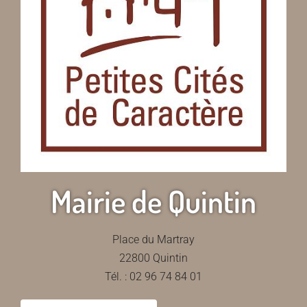
Mairie de Quintin
Place du Martray
22800 Quintin
Tél. : 02 96 74 84 01