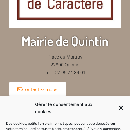
Mairie de Quintin
Place du Martray
22800 Quintin
Tél. : 02 96 74 84 01
Contactez-nous
Gérer le consentement aux
cookies
Horaires d'ouverture de la mairie
Des cookies, petits fichiers informatiques, peuvent être déposés sur
votre terminal (ordinateur, tablette, smartphone...). Si vous y consentez,