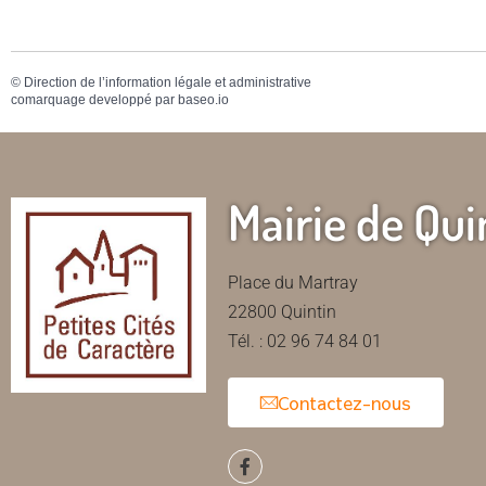
©
Direction de l’information légale et administrative
comarquage developpé par
baseo.io
Mairie de Qui
Place du Martray
22800 Quintin
Tél. : 02 96 74 84 01
Contactez-nous