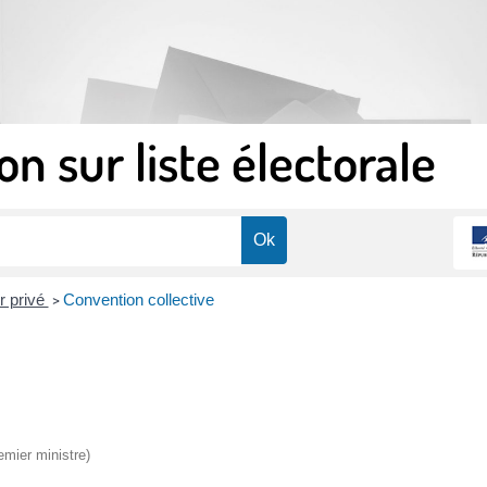
on sur liste électorale
r privé
Convention collective
>
emier ministre)