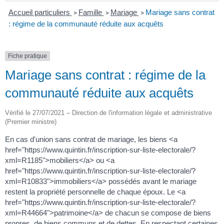
Accueil particuliers
Famille
Mariage
Mariage sans contrat
>
>
>
: régime de la communauté réduite aux acquêts
Fiche pratique
Mariage sans contrat : régime de la
communauté réduite aux acquêts
Vérifié le 27/07/2021 – Direction de l'information légale et administrative
(Premier ministre)
En cas d'union sans contrat de mariage, les biens <a
href="https://www.quintin.fr/inscription-sur-liste-electorale/?
xml=R1185">mobiliers</a> ou <a
href="https://www.quintin.fr/inscription-sur-liste-electorale/?
xml=R10833">immobiliers</a> possédés avant le mariage
restent la propriété personnelle de chaque époux. Le <a
href="https://www.quintin.fr/inscription-sur-liste-electorale/?
xml=R44664">patrimoine</a> de chacun se compose de biens
propres, de biens communs et de dettes. En respectant certaines