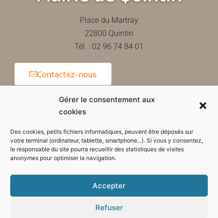
Place du Martray
22800 Quintin
Tél. : 02 96 74 84 01
Contactez-nous
Gérer le consentement aux
cookies
Horaires d'ouverture de la mairie
Des cookies, petits fichiers informatiques, peuvent être déposés sur
votre terminal (ordinateur, tablette, smartphone...). Si vous y consentez,
le responsable du site pourra recueillir des statistiques de visites
anonymes pour optimiser la navigation.
Accepter
Refuser