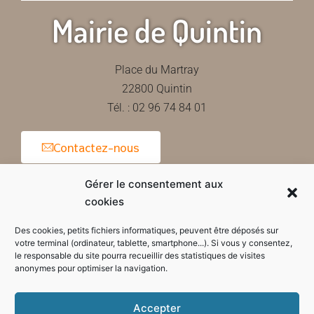
Mairie de Quintin
Place du Martray
22800 Quintin
Tél. : 02 96 74 84 01
Contactez-nous
Gérer le consentement aux
cookies
Horaires d'ouverture de la mairie
Des cookies, petits fichiers informatiques, peuvent être déposés sur
votre terminal (ordinateur, tablette, smartphone...). Si vous y consentez,
le responsable du site pourra recueillir des statistiques de visites
anonymes pour optimiser la navigation.
Accepter