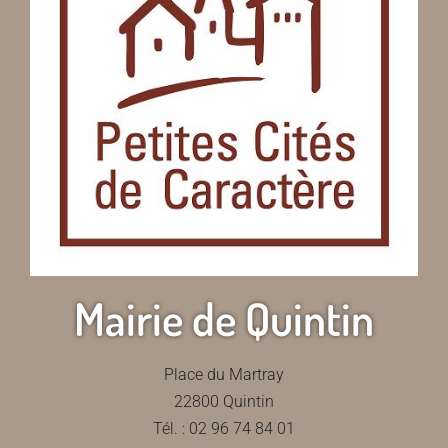
Mairie de Quintin
Place du Martray
22800 Quintin
Tél. : 02 96 74 84 01