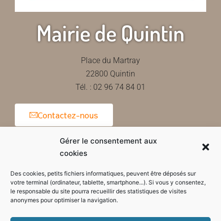
Mairie de Quintin
Place du Martray
22800 Quintin
Tél. : 02 96 74 84 01
Contactez-nous
Gérer le consentement aux
cookies
Horaires d'ouverture de la mairie
Des cookies, petits fichiers informatiques, peuvent être déposés sur
votre terminal (ordinateur, tablette, smartphone...). Si vous y consentez,
le responsable du site pourra recueillir des statistiques de visites
anonymes pour optimiser la navigation.