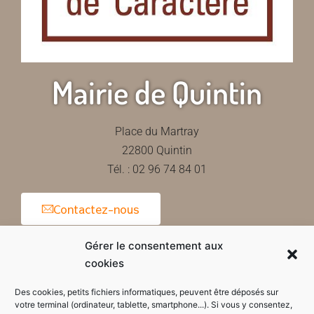
Mairie de Quintin
Place du Martray
22800 Quintin
Tél. : 02 96 74 84 01
Contactez-nous
Gérer le consentement aux
cookies
Horaires d'ouverture de la mairie
Des cookies, petits fichiers informatiques, peuvent être déposés sur
votre terminal (ordinateur, tablette, smartphone...). Si vous y consentez,